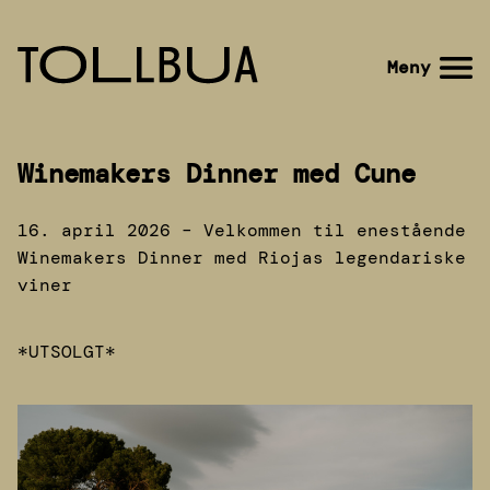
Gå
til
Gå
Meny
hovedinnhold
til
forsiden
Winemakers Dinner med Cune
16. april 2026 – Velkommen til enestående
Winemakers Dinner med Riojas legendariske
viner
*UTSOLGT*