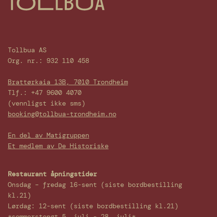
Tollbua AS
Org. nr.: 932 110 458
Brattørkaia 13B, 7010 Trondheim
Tlf.: +47 9600 4070
(vennligst ikke sms)
booking@tollbua-trondheim.no
En del av Matigruppen
Et medlem av De Historiske
Restaurant åpningstider
Onsdag – fredag 16-sent (siste bordbestilling
kl.21)
Lørdag: 12-sent (siste bordbestilling kl.21)
*sommerstengt 5. juli - 28. juli*