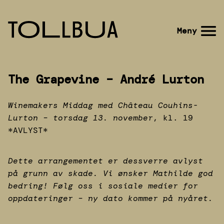
Gå
til
Gå
Meny
hovedinnhold
til
forsiden
The Grapevine – André Lurton
Winemakers Middag med Château Couhins-
Lurton – torsdag 13. november
, kl. 19
*AVLYST*
Dette arrangementet er dessverre avlyst
på grunn av skade. Vi ønsker Mathilde god
bedring! Følg oss i sosiale medier for
oppdateringer – ny dato kommer på nyåret.