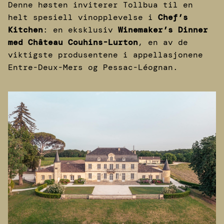
Denne høsten inviterer Tollbua til en
helt spesiell vinopplevelse i
Chef’s
Kitchen
: en eksklusiv
Winemaker’s Dinner
med Château Couhins-Lurton
, en av de
viktigste produsentene i appellasjonene
Entre-Deux-Mers og Pessac-Léognan.