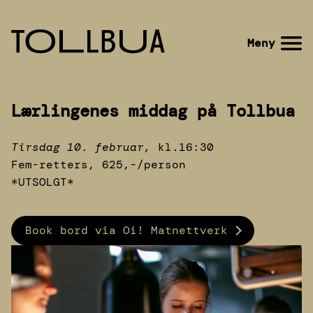
Gå
til
Gå
Meny
hovedinnhold
til
forsiden
Lærlingenes middag på Tollbua
Tirsdag 10
.
februar,
kl.16:30
Fem-retters, 625,-/person
*UTSOLGT*
Book bord via Oi! Matnettverk