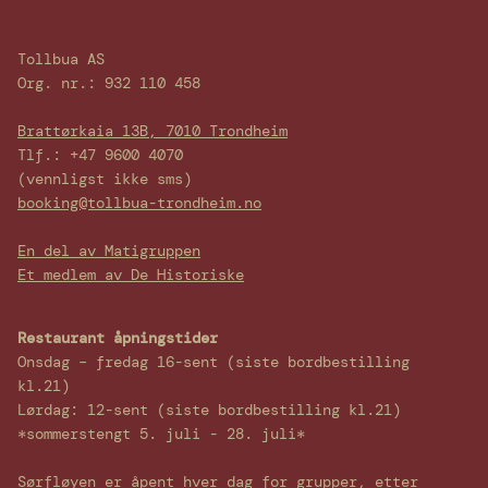
Tollbua AS
Org. nr.: 932 110 458
Brattørkaia 13B, 7010 Trondheim
Tlf.: +47 9600 4070
(vennligst ikke sms)
booking@tollbua-trondheim.no
En del av Matigruppen
Et medlem av De Historiske
Restaurant åpningstider
Onsdag – fredag 16-sent (siste bordbestilling
kl.21)
Lørdag: 12-sent (siste bordbestilling kl.21)
*sommerstengt 5. juli - 28. juli*
Sørfløyen er åpent hver dag for grupper, etter